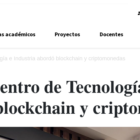
as académicos
Proyectos
Docentes
gía e Industria abordó blockchain y criptomonedas
entro de Tecnología
blockchain y cript