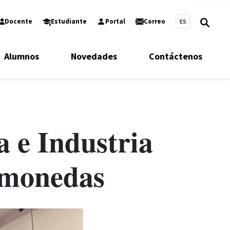
Docente
Estudiante
Portal
Correo
ES
Alumnos
Novedades
Contáctenos
 e Industria
omonedas