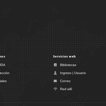
nos
Servicios web
UDA
Bibliotecas
ección
Ingreso | Usuario
iales
Correo
Red wifi