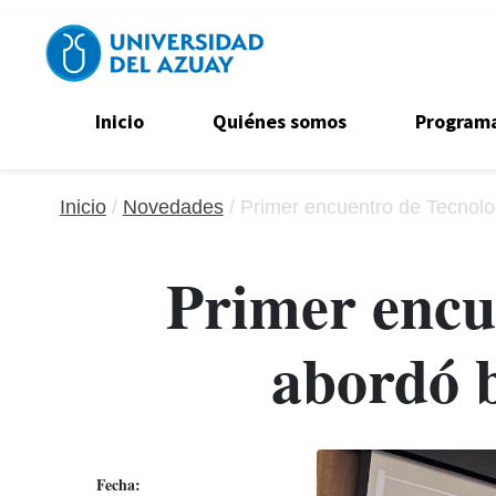
Pasar al contenido principal
Navegación secundaria
Inicio
Quiénes somos
Program
Inicio
Novedades
Primer encuentro de Tecnolo
Primer encu
abordó 
Fecha: