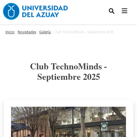
Pasar al contenido principal
Inicio
Novedades
Galería
Club TechnoMinds - Septiembre 2025
Club TechnoMinds -
Septiembre 2025