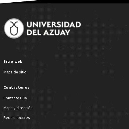
Site Footer
Sitio web
Mapa de sitio
Contáctenos
Contacto UDA
Mapa y dirección
Redes sociales