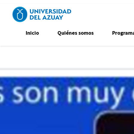
Pasar al contenido principal
Navegación secundaria
Inicio
Quiénes somos
Program